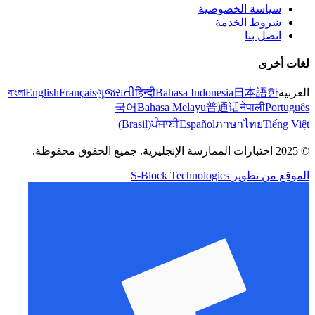
سياسة الخصوصية
شروط الخدمة
اتصل بنا
لغات أخرى
العربية
한
日本語
Bahasa Indonesia
हिन्दी
ગુજરાતી
Français
English
বাংলা
국어
Bahasa Melayu
普通话
नेपाली
Português
(Brasil)
ਪੰਜਾਬੀ
Español
ภาษาไทย
Tiếng Việt
© 2025 اختبارات الممارسة الإنجليزية. جميع الحقوق محفوظة.
الموقع من تطوير S-Block Technologies